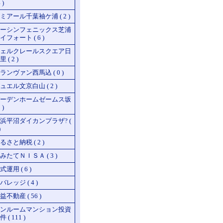
 )
ミアール千葉袖ケ浦 ( 2 )
ーシンフェニックス芝浦
イフォート ( 6 )
ェルクレールスクエア日
 ( 2 )
ランヴァン西馬込 ( 0 )
ュエル文京白山 ( 2 )
ーデンホームゼームス坂
 )
浜平沼ダイカンプラザ? (
)
るさと納税 ( 2 )
みたてＮＩＳＡ ( 3 )
式運用 ( 6 )
バレッジ ( 4 )
益不動産 ( 56 )
ンルームマンション投資
 ( 111 )