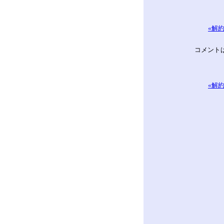
«解
コメント
«解