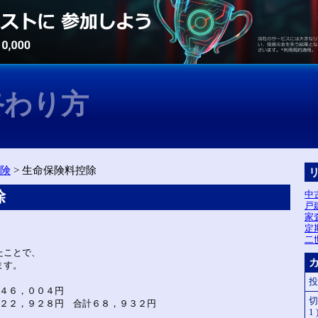
終わり方
険
> 生命保険料控除
除
中
戸
家
定
二
たことで、
ます。
投
 ４６，００４円
切
２２，９２８円 合計６８，９３２円
1 