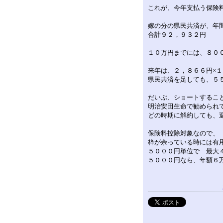
これが、今年支払う保険
嫁の分の県民共済が、年
合計９２，９３２円
１０万円までには、８０
来年は、２，８６６円×１
県民共済を足しても、５
だいぶ、ショートするこ
明治安田生命で勧められ
どの時期に解約しても、
保険料控除対象なので、
枠が余っている時には有
５０００円単位で 最大
５０００円なら、年額６