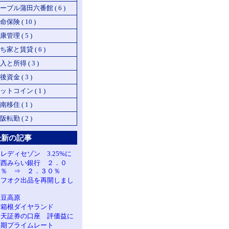
ーブル蒲田六番館 ( 6 )
命保険 ( 10 )
康管理 ( 5 )
ち家と賃貸 ( 6 )
入と所得 ( 3 )
後資金 ( 3 )
ットコイン ( 1 )
南移住 ( 1 )
阪転勤 ( 2 )
最新の記事
レディセゾン 3.25%に
関西みらい銀行 ２．０
５％ ⇒ ２．３０％
ヤフオク出品を再開しまし
た
伊豆高原
南箱根ダイヤランド
楽天証券の口座 評価益に
長期プライムレート