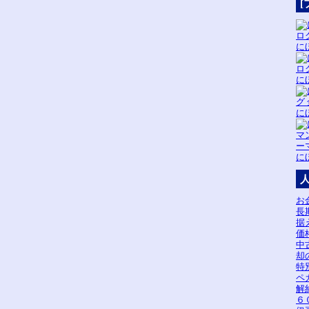
[
に
に
に
に
お
長
据
価
中
却
特
ペ
解
６