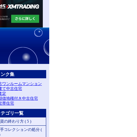
リンク集
古ワンルームマンション
建て中古住宅
査定
期借地権付き中古住宅
世帯住宅
カテゴリ一覧
資の終わり方 ( 5 )
手コレクションの処分 (
)