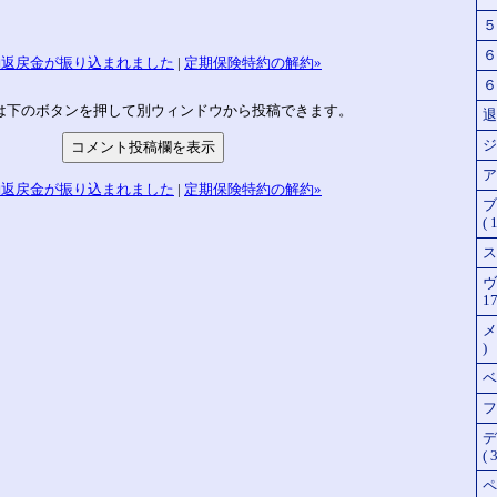
５
６
約返戻金が振り込まれました
|
定期保険特約の解約»
６
は下のボタンを押して別ウィンドウから投稿できます。
退
ジ
ア
約返戻金が振り込まれました
|
定期保険特約の解約»
ブ
( 
ス
ヴ
17
メ
)
ベ
フ
デ
( 3
ペ