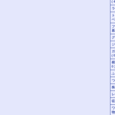
( 4
ラ
ト
ベ
フ
暮里
グ
ジ
ガ
( 0
横
0 
ふ
つ
株
レ
収
ワ
物件