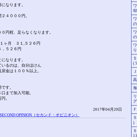
料になります。
ワ
却 
間２４０００円。
ワ
の
ワ
００円程、足らなくなります。
の
１ヶ月 ３１,５２６円
ワ
５，５２６円
り
５
とになります。
( 
ているのは、自分ほけん
返戻金は１００％以上。
Ｊ-
高
用です。
海
４口まで加入可能。
リ
万円。
グ 
2017年04月29日
Ｆ
SECOND OPINION（セカンド・オピニオン）
５
)
５
13