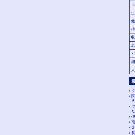
ル
生
健
持
収
老
ビ
湘
大
ク