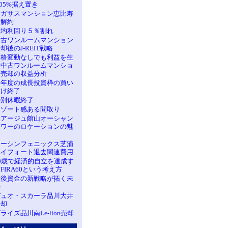
.05%据え置き
ペガサスマンション恵比寿
に解約
平均利回り５％割れ
中古ワンルームマンション
却後のJ-REIT戦略
価格変動なしでも利益を生
む中古ワンルームマンショ
ン売却の収益分析
今年度の成長投資枠の買い
付け終了
特別休暇終了
リゾート感ある間取り
レアージュ館山オーシャン
タワーのロケーションの魅
力
トーシンフェニックス芝浦
ベイフォート退去関連費用
60歳で経済的自立を達成す
FIRA60という考え方
老後資金の新戦略が拓く未
来
デュオ・スカーラ品川大井
売却
ライズ品川南Le-lion売却