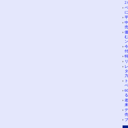
2
売
る
ブ