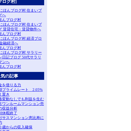
ブログ村]
ほんブログ村
ほんブログ村
ほんブログ村
ほんブログ村
人気の記事
金を借りる力
期プライムレート 2.05%
え置き
格変動なしでも利益を生む
古ワンルームマンション売
の収益分析
別休暇終了
ガサスマンション恵比寿に
約
０歳からの収入確保