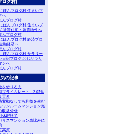
ブログ村]
ほんブログ村
ほんブログ村
ほんブログ村
ほんブログ村
人気の記事
金を借りる力
期プライムレート 2.05%
え置き
格変動なしでも利益を生む
古ワンルームマンション売
の収益分析
別休暇終了
ガサスマンション恵比寿に
約
豆高原