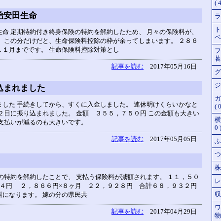
( 4
治安田生命
ラ
ト
命 定期特約付き終身保険の特約を解約したため、 月々の保険料が、
ベ
 この分だけだと、生命保険料控除の枠が余ってしまいます。 ２８６
１１月までです。 生命保険料控除対策とし
フ
暮里
記事を読む
2017年05月16日
グ
ジ
込まれました
ガ
した 手続きしてから、すくに入金しました。 連休明けくらいかなと
( 0
２日に振り込まれました。 金額 ３５５，７５０円 この金額も大きい
横
の支払いが減るのも大きいです。
0 
記事を読む
2017年05月05日
ふ
つ
株
の特約を解約したことで、 支払う保険料が減額されます。 １１，５０
レ
０４円 ２，８６６円×８ヶ月 ２２，９２８円 合計６８，９３２円
収
料になります。 嫁の分の県民共
ワ
記事を読む
2017年04月29日
物件