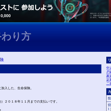
終わり方
険
中
戸
家
定
二
に加入した、生命保険。
）
投
約）２０１８年１１月までの支払いです。
切
1 
は