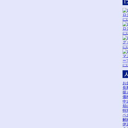
[
に
に
に
に
お
長
据
価
中
却
特
ペ
解
伊