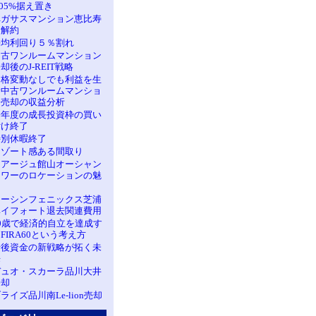
.05%据え置き
ペガサスマンション恵比寿
に解約
平均利回り５％割れ
中古ワンルームマンション
却後のJ-REIT戦略
価格変動なしでも利益を生
む中古ワンルームマンショ
ン売却の収益分析
今年度の成長投資枠の買い
付け終了
特別休暇終了
リゾート感ある間取り
レアージュ館山オーシャン
タワーのロケーションの魅
力
トーシンフェニックス芝浦
ベイフォート退去関連費用
60歳で経済的自立を達成す
FIRA60という考え方
老後資金の新戦略が拓く未
来
デュオ・スカーラ品川大井
売却
ライズ品川南Le-lion売却