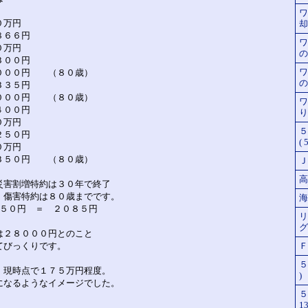
ワ
０万円
却 
６６円
ワ
０万円
の
００円
ワ
０００円 （８０歳）
の
５円
０００円 （８０歳）
ワ
００円
り
０万円
５
０円
( 
万円
円 （８０歳）
Ｊ-
高
災害割増特約は３０年で終了
・傷害特約は８０歳までです。
海
３５０円 ＝ ２０８５円
リ
グ 
は２８０００円とのこと
てびっくりです。
Ｆ
５
、現時点で１７５万円程度。
)
になるようなイメージでした。
５
13