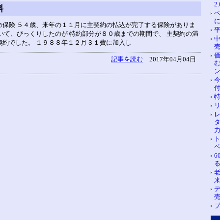
2
料
命保険 ５４歳、来年の１１月に主契約の払込が完了する保険がありま
いて、びっくりしたのが 特約部分が８０歳までの期間で、 主契約の満
契約でした。 １９８８年１２月３１費に加入し
売
記事を読む
2017年04月04日
る
ブ