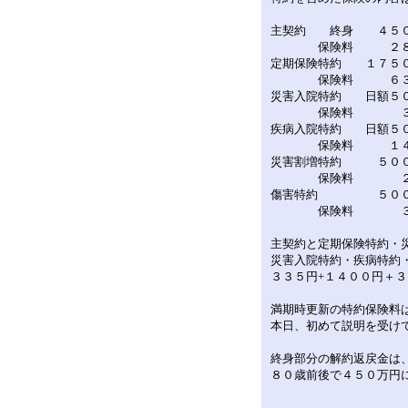
主契約 終身 ４５
保険料 ２８
定期保険特約 １７５
保険料 ６３
災害入院特約 日額５
保険料 ３３
疾病入院特約 日額５
保険料 １４
災害割増特約 ５０
保険料 ２５
傷害特約 ５００
保険料 ３５０
主契約と定期保険特約・
災害入院特約・疾病特約
３３５円+１４００円＋
満期時更新の特約保険料
本日、初めて説明を受け
終身部分の解約返戻金は
８０歳前後で４５０万円