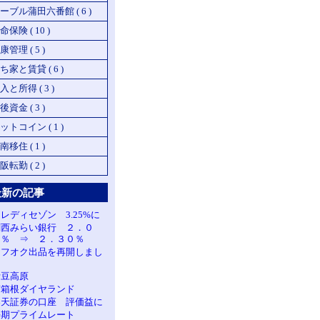
ーブル蒲田六番館 ( 6 )
命保険 ( 10 )
康管理 ( 5 )
ち家と賃貸 ( 6 )
入と所得 ( 3 )
後資金 ( 3 )
ットコイン ( 1 )
南移住 ( 1 )
阪転勤 ( 2 )
最新の記事
レディセゾン 3.25%に
関西みらい銀行 ２．０
５％ ⇒ ２．３０％
ヤフオク出品を再開しまし
た
伊豆高原
南箱根ダイヤランド
楽天証券の口座 評価益に
長期プライムレート