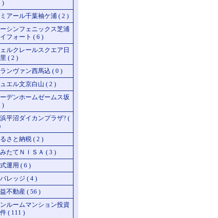
 )
ミアール千葉袖ケ浦 ( 2 )
ーシンフェニックス芝浦
イフォート ( 6 )
ェルクレールスクエア日
 ( 2 )
ランヴァン西馬込 ( 0 )
ュエル文京白山 ( 2 )
ーデンホームゼームス坂
 )
浜平沼ダイカンプラザ? (
)
るさと納税 ( 2 )
みたてＮＩＳＡ ( 3 )
式運用 ( 6 )
バレッジ ( 4 )
益不動産 ( 56 )
ンルームマンション投資
 ( 111 )