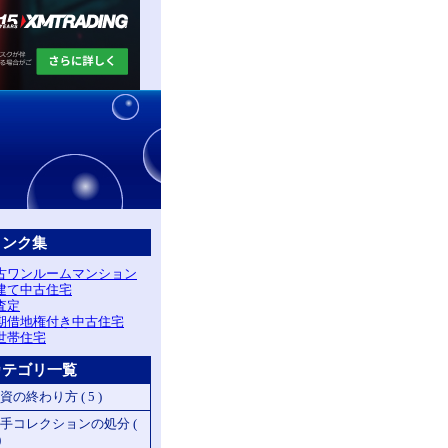
リンク集
古ワンルームマンション
建て中古住宅
査定
期借地権付き中古住宅
世帯住宅
カテゴリ一覧
資の終わり方 ( 5 )
手コレクションの処分 (
)