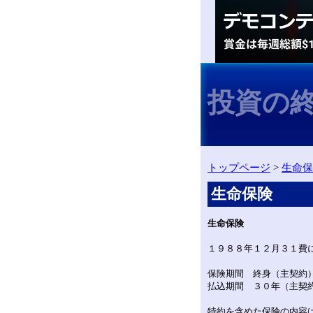
投資の
トップページ
>
生命保
生命保険
生命保険
１９８８年１２月３１費
保険期間 終身（主契約
払込期間 ３０年（主契
特約を含めた保険の内容