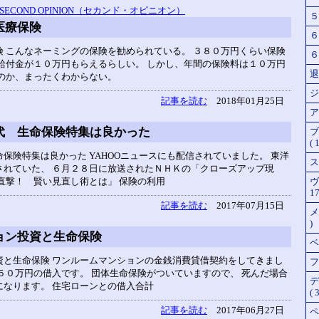
SECOND OPINION（セカンド・オピニオン）
５
医療保険
６
 こんなネーミングの保険を勧められている。 ３８０万円くらい保険
６
給付金が１０万円もらえるらしい。 しかし、年間の保険料は１０万円
退
るのか、まったくわからない。
ジ
記事を読む
2018年01月25日
ア
代 生命保険特集は良かった
ブ
( 
保険特集は良かった YAHOOニュースにも配信されていました。 東洋
ス
されていた、 ６月２８日に放送されたＮＨＫの「クローズアップ現
直撃！ 賢い見直し術とは」 保険の利用
ヴ
17
記事を読む
2017年07月15日
メ
)
ョン投資と生命保険
ベ
資と生命保険 ワンルームマンションの金銭消費貸借契約をしてきまし
フ
５０万円の借入です。 団体生命保険がついていますので、 死んだ場合
デ
になります。 住宅ローンとの借入合計
( 3
記事を読む
2017年06月27日
ペ