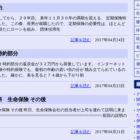
ル
約
生
してから、２９年目。 来年１１月３０年の満期を迎える、 定期保険特
健
た。 この春、長男が就職したので、 定期保険の必要性は、ほとんど
新たにローンを組み、 団体信用生
持
収
記事を読む
2017年04月24日
老
特約部分
ビ
 特約部分の返戻金が３２万円から前後しています。 インターネット
湘
険や特約保険でも、最初の年齢の若い頃の分が 積み立てられているの
大
した。 確かに、表を見ると７４歳から下がり初
記事を読む
2017年04月23日
ク
料 生命保険 その後
保険 その後 昨日、生命保険会社の担当者が上司を連れて説明に来ま
=============================================== 前回の説明の
記事を読む
2017年04月21日