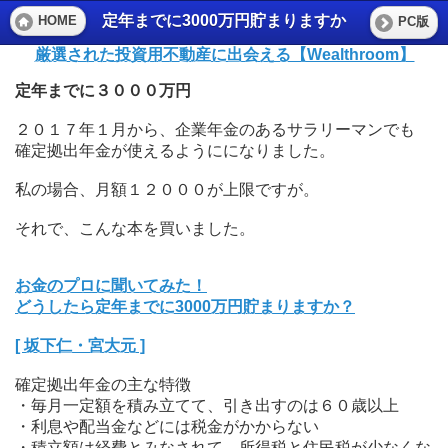
定年までに3000万円貯まりますか
HOME
PC版
厳選された投資用不動産に出会える【Wealthroom】
定年までに３０００万円
２０１７年１月から、企業年金のあるサラリーマンでも
確定拠出年金が使えるようにになりました。
私の場合、月額１２０００が上限ですが。
それで、こんな本を買いました。
お金のプロに聞いてみた！
どうしたら定年までに3000万円貯まりますか？
[ 坂下仁・宮大元 ]
確定拠出年金の主な特徴
・毎月一定額を積み立てて、引き出すのは６０歳以上
・利息や配当金などには税金がかからない
・積立額は経費とみなされて、所得税と住民税が少なくな