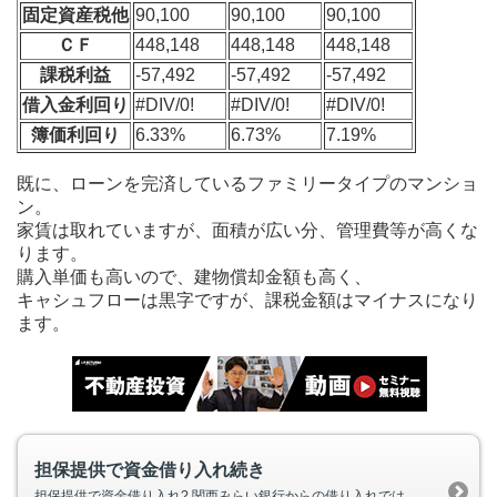
固定資産税他
90,100
90,100
90,100
ＣＦ
448,148
448,148
448,148
課税利益
-57,492
-57,492
-57,492
借入金利回り
#DIV/0!
#DIV/0!
#DIV/0!
簿価利回り
6.33%
6.73%
7.19%
既に、ローンを完済しているファミリータイプのマンショ
ン。
家賃は取れていますが、面積が広い分、管理費等が高くな
ります。
購入単価も高いので、建物償却金額も高く、
キャシュフローは黒字ですが、課税金額はマイナスになり
ます。
担保提供で資金借り入れ続き
担保提供で資金借り入れ? 関西みらい銀行からの借り入れでは、 担保提供物件を２件入れています。 ペガサスマンション恵比寿と自宅として購入したラミアール千葉袖ケ浦です。 平成４年に購入した物件です。 今は賃貸しています。 評価額は１２