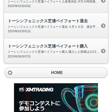
トーシンフェニックス芝浦ベイフォート入居者決定 夕方６時前後 日本財託管理から電話が入り 入居申し込みが入ったとのこと。 家賃は総額９５０００円で決定。 １週間経たないうちに決まりました。 入居時期は５月中旬とのことで １カ月くらい
2025年03月03日
トーシンフェニックス芝浦ベイフォート退去
トーシンフェニックス芝浦ベイフォート退去 ４月１６日 退去予定との連絡が入りました。 家賃を４０００円上げて、入居募集を開始しました。 同じ物件の２階で家電付き１２１０００円で 募集している物件があるので、 賃料アップしても決まると思って
2025年03月01日
トーシンフェニックス芝浦ベイフォート購入
トーシンフェニックス芝浦ベイフォート購入 購入した部屋は1111号室 １１階建ての最上階のフロアです。 ワンフロア２６０平方メートルで１２部屋あります。 眼下には、東京モノレール、東海道新幹線、ＪＲ各線を見下ろします。 ＪＲは、田町ま
2023年09月07日
HOME